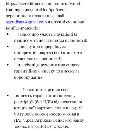
https://accredit.ueex.com.ua/form/wood-
trading/ в розділі «Необроблена 
деревина» та подати на e-mail: 
agentlisua@gmail.com
наступні скановані 
копії документів:
    заявку про участь в аукціоні (з 
підписом та печаткою (за наявності);
    довідку про переробку за 
попередній квартал (з підписом та 
печаткою (за наявності);
    платіжні доручення про сплату 
гарантійного внеску та внеску за 
обробку даних.
Учасники торгової сесії:
  вносять гарантійний внесок у 
розмірі 5% (без ПДВ) від початкової 
(стартової) вартості лотів на р/р № 
UA133006140000026009500390468 в 
ПАТ "Креді Агріколь Банк", код банку 
300614, код ЄДРПОУ 37027819, 