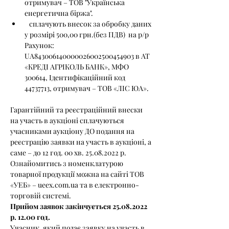
отримувач – ТОВ "Українська 
енергетична біржа".
   сплачують внесок за обробку даних 
у розмірі 500,00 грн.(без ПДВ)  на р/р 
Рахунок: 
UA843006140000026002500454903 в АТ 
«КРЕДІ АГРІКОЛЬ БАНК», МФО 
300614, Ідентифікаційний код 
44737713, отримувач – ТОВ «ЛІС ЮА».
Гарантійний та реєстраційний внески 
на участь в аукціоні сплачуються 
учасниками аукціону ДО подання на 
реєстрацію заявки на участь в аукціоні, а 
саме – до 12 год. 00 хв. 25.08.2022 р.
Ознайомитись з номенклатурою 
товарної продукції можна на сайті ТОВ 
«УЕБ» – ueex.com.ua та в електронно-
торговій системі.
Прийом заявок закінчується 25.08.2022 
р. 12.00 год.
Учасник, який подає заявку на участь в 