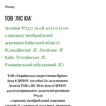
Назад
ТОВ "ЛІС ЮА"
Аукціон №1227
26.08.2022
о 12:00
з продажу необробленої
деревини Київської області
(Клавдіївське ЛГ, Поліське ЛГ
Київ. Тетерівське ЛГ,
Ржищівський військовий ЛГ)
ТОВ «Українська енергетична біржа» 
(код ЄДРПОУ 37027819 ) із залученням 
Агента ТОВ «ЛІС ЮА» (код ЄДРПОУ 
44737713) проводить додаткові аукціони
№1227
з продажу необробленої деревини 
заготівлі  3 кварталу 2022 року лісовими 