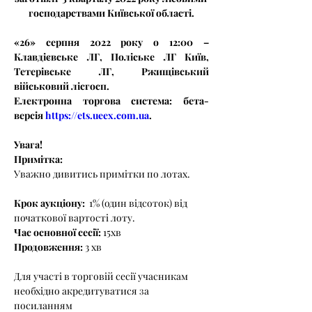
господарствами Київської області.
«26» серпня 2022 року о 12:00 –  
Клавдієвське ЛГ, Поліське ЛГ Київ, 
Тетерівське ЛГ, Ржищівський 
військовий лісгосп.
Електронна торгова система: бета-
версія 
https://ets.ueex.com.ua
. 
Увага!
Примітка:
Уважно дивитись примітки по лотах.
Крок аукціону:
  1% (один відсоток) від 
початкової вартості лоту.
Час основної сесії: 
15хв
Продовження: 
3 хв
Для участі в торговій сесії учасникам 
необхідно акредитуватися за 
посиланням 