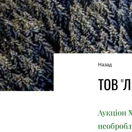
Назад
ТОВ "Л
Аукціон №
необробл