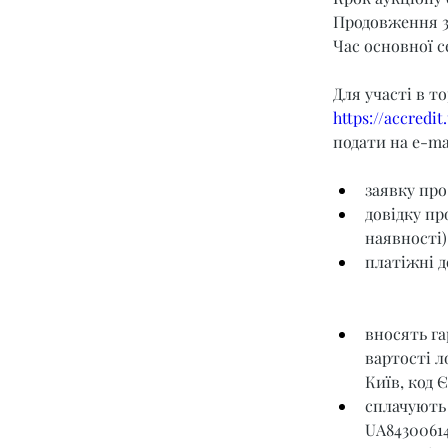
Продовження 3
Час основної се
Для участі в т
https://accredi
подати на e-mai
заявку про
довідку пр
наявності)
платіжні д
вносять га
вартості л
Київ, код 
сплачують 
UA8430061