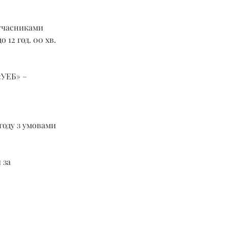
учасниками 
 12 год. 00 хв. 
УЕБ» – 
году з умовами 
 за 