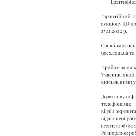
Ідентифіка
Гарантійний та
аукціону ДО под
25.11.2022 р.
Ознайомитись 
ueex.com.ua
 та
Прийом заявок з
Учасник, який 
викладеними у 
Додаткову інфо
телефонами:
відділ акредитац
відділ необробл
агент: (098) 800
Розпорядок робо