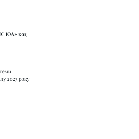
ІС ЮА» код 
теми 
лу 2023 року 