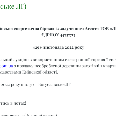
ське ЛГ)
нська енергетична біржа» із залученням Агента ТОВ «Л
ЄДРПОУ 44737713
«29» листопада 2022 року
альний аукціон з використанням електронної торгової сис
.com.ua
 з продажу необробленої деревини заготівлі 1 кварта
дарствами Київської області.
2022 року о 10:30 – Богуславське ЛГ.
тись в лотах!
становить 1% (один відсоток).