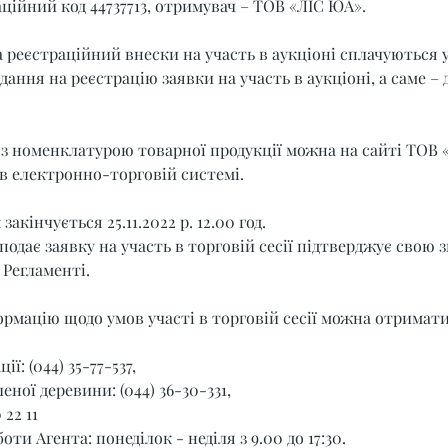
ційний код 44737713, отримувач – ТОВ «ЛІС ЮА».
 реєстраційний внески на участь в аукціоні сплачуються 
ання на реєстрацію заявки на участь в аукціоні, а саме – до
з номенклатурою товарної продукції можна на сайті ТОВ «
 в електронно-торговій системі.
акінчується 25.11.2022 р. 12.00 год.
подає заявку на участь в торговій сесії підтверджує свою з
Регламенті.
рмацію щодо умов участі в торговій сесії можна отримати
ії: (044) 35-77-537,
еної деревини: (044) 36-30-331,
 22 11
ти Агента: понеділок - неділя з 9.00 до 17:30.