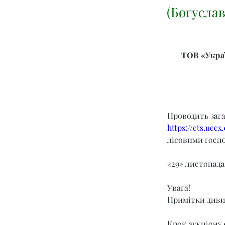
(Богуслав
ТОВ «Украї
Проводить заг
https://ets.ueex
лісовими госпо
«29» листопада 
Увага!
Примітки диви
Крок аукціону 