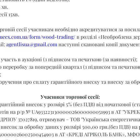
 хв.
сії 15хв.
орговій сесії учасникам необхідно акредитуватися за поси
t.ueex.com.ua/form/wood-trading/
 в розділі «Необроблена де
l: 
agentlisua@gmail.com
 наступні скановані копії документ
 участь в аукціоні (з підписом та печаткою (за наявності);
о переробку за попередній квартал (з підписом та печаткою
;
оручення про сплату гарантійного внеску та внеску за обр
Учасники торгової сесії:
рантійний внесок у розмірі 5% (без ПДВ) від початкової (ст
отів на р/р № UA933223130000026000000051993 в АТ "УКРЕК
ЄДРПОУ 37027819, отримувач – ТОВ "Українська енергетична
внесок за обробку даних у розмірі 500,00 грн.(без ПДВ) на 
40000026002500454903 в АТ «КРЕДІ АГРІКОЛЬ БАНК», МФО 3