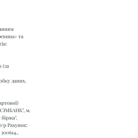
ланням 
ревина» та 
ів:
 (за 
обку даних.
артової) 
СІМБАНК", м. 
 біржа".
р/р Рахунок: 
00614., 