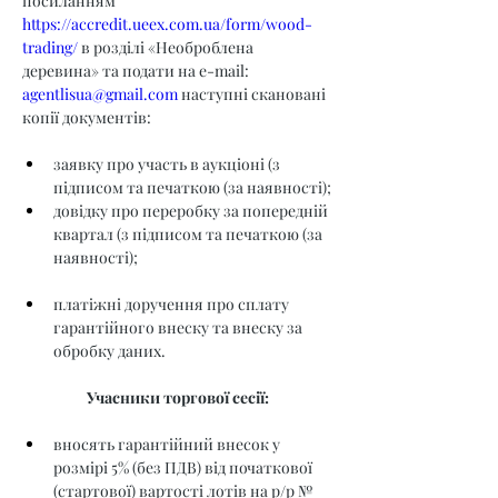
посиланням 
https://accredit.ueex.com.ua/form/wood-
trading/
 в розділі «Необроблена 
деревина» та подати на e-mail: 
agentlisua@gmail.com
 наступні скановані 
копії документів:
заявку про участь в аукціоні (з 
підписом та печаткою (за наявності);
довідку про переробку за попередній 
квартал (з підписом та печаткою (за 
наявності);
платіжні доручення про сплату 
гарантійного внеску та внеску за 
обробку даних.
Учасники торгової сесії:
вносять гарантійний внесок у 
розмірі 5% (без ПДВ) від початкової 
(стартової) вартості лотів на р/р № 