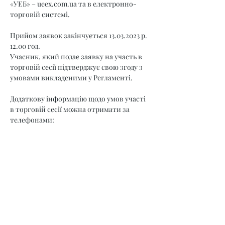
«УЕБ» – 
ueex.com.ua
 та в електронно-
торговій системі.
Прийом заявок закінчується 13.03.2023 р. 
12.00 год.
Учасник, який подає заявку на участь в 
торговій сесії підтверджує свою згоду з 
умовами викладеними у Регламенті.
Додаткову інформацію щодо умов участі 
в торговій сесії можна отримати за 
телефонами:
відділ акредитації: (044) 35-77-537,
відділ необробленої деревини: (044) 36-30-
331,
агент: (098) 800 22 11
Розпорядок роботи Агента: понеділок - 
неділя з 9.00 до 17:30.