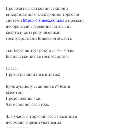
Проводить додатковий аукціон з 
використанням електронної торгової 
системи 
https://ets.ueex.com.ua
 з продажу 
необробленої деревини заготівлі 1 
кварталу 2023 року лісовими 
господарствами Київської області.
«14» березня 2023 року о 16:30 - Філія 
Іванківське лісове господарство.
Увага!
Примітки дивитись в лотах!
Крок аукціону становить 1% (один 
відсоток).
Продовження 3 хв.
Час основної сесії 15хв.
Для участі в торговій сесії учасникам 
необхідно акредитуватися за 