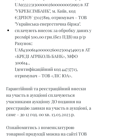
UA933223130000026000000051993 в АТ 
"УКРЕКСІМБАНК", м. Київ, код 
ЄДРПОУ 37027819, отримувач – ТОВ 
"Українська енергетична біржа".
сплачують внесок за обробку даних у 
розмірі 500,00 грн.(без ПДВ) на р/р 
Рахунок: 
UA843006140000026002500454903 в АТ 
«КРЕДІ АГРІКОЛЬ БАНК», МФО 
300614., 
Ідентифікаційний код 44737713, 
отримувач – ТОВ «ЛІС ЮА».
Гарантійний та реєстраційний внески 
на участь в аукціоні сплачуються 
учасниками аукціону ДО подання на 
реєстрацію заявки на участь в аукціоні, а 
саме – до 12 год. 00 хв. 13.03.2023 р.
Ознайомитись з номенклатурою 
товарної продукції можна на сайті ТОВ 