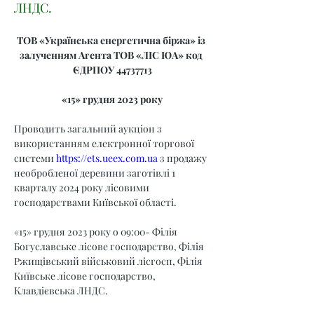
ЛНДС.
ТОВ «Українська енергетична біржа» із 
залученням Агента ТОВ «ЛІС ЮА» код 
ЄДРПОУ 44737713
«15» грудня 2023 року
Проводить загальний аукціон з 
використанням електронної торгової 
системи 
https://ets.ueex.com.ua
 з продажу 
необробленої деревини заготівлі 1 
кварталу 2024 року лісовими 
господарствами Київської області.
«15» грудня 2023 року о 09:00- Філія 
Богуславське лісове господарство, Філія 
Ржищівський військовий лісгосп, Філія 
Київське лісове господарство, 
Клавдієвська ЛНДС.