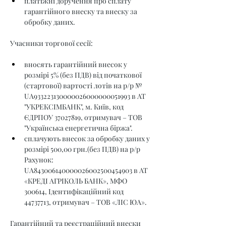
платіжні доручення про сплату 
гарантійного внеску та внеску за 
обробку даних.
Учасники торгової сесії:
вносять гарантійний внесок у 
розмірі 5% (без ПДВ) від початкової 
(стартової) вартості лотів на р/р № 
UA933223130000026000000051993 в АТ 
"УКРЕКСІМБАНК", м. Київ, код 
ЄДРПОУ 37027819, отримувач – ТОВ 
"Українська енергетична біржа".
сплачують внесок за обробку даних у 
розмірі 500,00 грн.(без ПДВ) на р/р 
Рахунок: 
UA843006140000026002500454903 в АТ 
«КРЕДІ АГРІКОЛЬ БАНК», МФО 
300614, Ідентифікаційний код 
44737713, отримувач – ТОВ «ЛІС ЮА».
Гарантійний та реєстраційний внески 