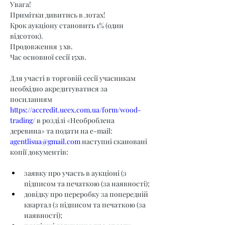
Увага!
Примітки дивитись в лотах!
Крок аукціону становить 1% (один 
відсоток).
Продовження 3 хв.
Час основної сесії 15хв.
Для участі в торговій сесії учасникам 
необхідно акредитуватися за 
посиланням 
https://accredit.ueex.com.ua/form/wood-
trading/
 в розділі «Необроблена 
деревина» та подати на e-mail: 
agentlisua@gmail.com
 наступні скановані 
копії документів:
заявку про участь в аукціоні (з 
підписом та печаткою (за наявності);
довідку про переробку за попередній 
квартал (з підписом та печаткою (за 
наявності);