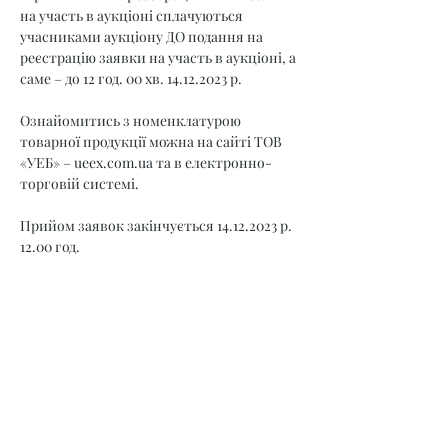
на участь в аукціоні сплачуються 
учасниками аукціону ДО подання на 
реєстрацію заявки на участь в аукціоні, а 
саме – до 12 год. 00 хв. 14.12.2023 р.
Ознайомитись з номенклатурою 
товарної продукції можна на сайті ТОВ 
«УЕБ» – 
ueex.com.ua
 та в електронно-
торговій системі.
Прийом заявок закінчується 14.12.2023 р. 
12.00 год.
Учасник, який подає заявку на участь в 
торговій сесії підтверджує свою згоду з 
умовами викладеними у Регламенті.
Додаткову інформацію щодо умов участі 
в торговій сесії можна отримати за 
телефонами:
відділ акредитації: (044) 35-77-537,
відділ необробленої деревини: (044) 36-30-