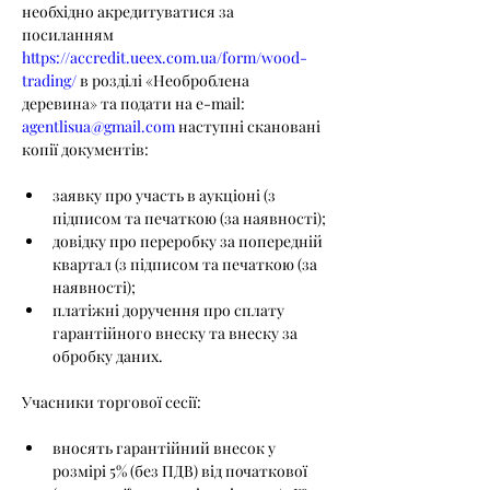
необхідно акредитуватися за 
посиланням 
https://accredit.ueex.com.ua/form/wood-
trading/
 в розділі «Необроблена 
деревина» та подати на e-mail: 
agentlisua@gmail.com
 наступні скановані 
копії документів:
заявку про участь в аукціоні (з 
підписом та печаткою (за наявності);
довідку про переробку за попередній 
квартал (з підписом та печаткою (за 
наявності);
платіжні доручення про сплату 
гарантійного внеску та внеску за 
обробку даних.
Учасники торгової сесії:
вносять гарантійний внесок у 
розмірі 5% (без ПДВ) від початкової 