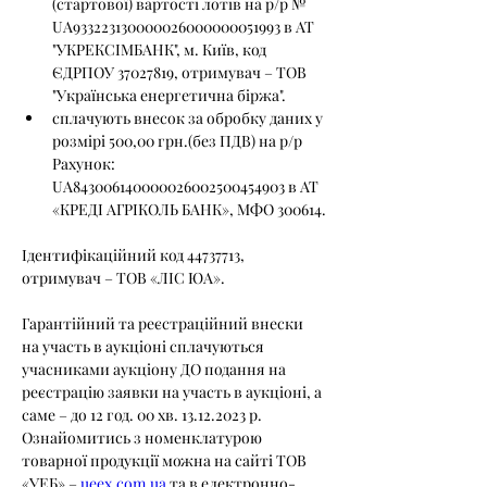
(стартової) вартості лотів на р/р № 
UA933223130000026000000051993 в АТ 
"УКРЕКСІМБАНК", м. Київ, код 
ЄДРПОУ 37027819, отримувач – ТОВ 
"Українська енергетична біржа".
сплачують внесок за обробку даних у 
розмірі 500,00 грн.(без ПДВ) на р/р 
Рахунок: 
UA843006140000026002500454903 в АТ 
«КРЕДІ АГРІКОЛЬ БАНК», МФО 300614.
Ідентифікаційний код 44737713, 
отримувач – ТОВ «ЛІС ЮА».
Гарантійний та реєстраційний внески 
на участь в аукціоні сплачуються 
учасниками аукціону ДО подання на 
реєстрацію заявки на участь в аукціоні, а 
саме – до 12 год. 00 хв. 13.12.2023 р.
Ознайомитись з номенклатурою 
товарної продукції можна на сайті ТОВ 
«УЕБ» – 
ueex.com.ua
 та в електронно-