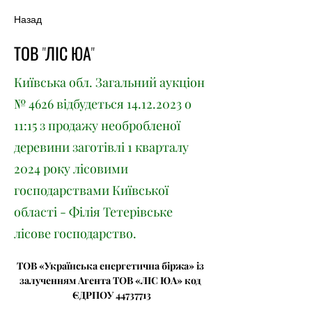
Назад
ТОВ "ЛІС ЮА"
Київська обл. Загальний аукціон
№ 4626 відбудеться
14.12.2023
о
11:15 з продажу необробленої
деревини заготівлі 1 кварталу
2024 року лісовими
господарствами Київської
області - Філія Тетерівське
лісове господарство.
ТОВ «Українська енергетична біржа» із 
залученням Агента ТОВ «ЛІС ЮА» код 
ЄДРПОУ 44737713