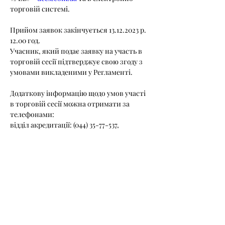
торговій системі.
Прийом заявок закінчується 13.12.2023 р. 
12.00 год.
Учасник, який подає заявку на участь в 
торговій сесії підтверджує свою згоду з 
умовами викладеними у Регламенті.
Додаткову інформацію щодо умов участі 
в торговій сесії можна отримати за 
телефонами:
відділ акредитації: (044) 35-77-537,
відділ необробленої деревини: (044) 36-30-
331,
агент: (067) 349 07 85
Розпорядок роботи Агента: понеділок - 
неділя з 9.00 до 17:30.