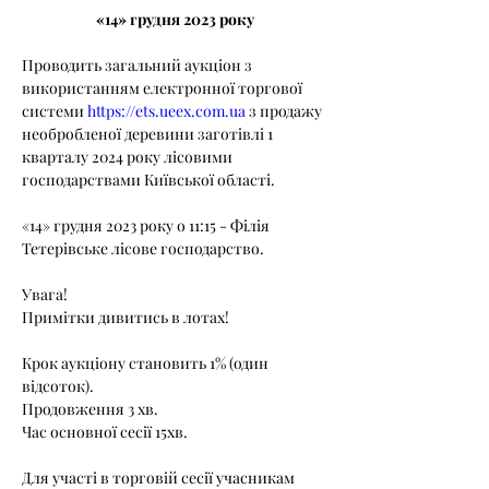
«14» грудня 2023 року
Проводить загальний аукціон з 
використанням електронної торгової 
системи 
https://ets.ueex.com.ua
 з продажу 
необробленої деревини заготівлі 1 
кварталу 2024 року лісовими 
господарствами Київської області.
«14» грудня 2023 року о 11:15 - Філія 
Тетерівське лісове господарство.
Увага!
Примітки дивитись в лотах!
Крок аукціону становить 1% (один 
відсоток).
Продовження 3 хв.
Час основної сесії 15хв.
Для участі в торговій сесії учасникам 