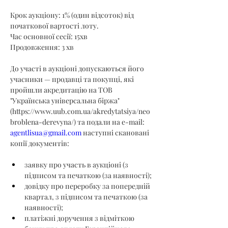
Крок аукціону: 1% (один відсоток) від 
початкової вартості лоту.
Час основної сесії: 15хв
Продовження: 3 хв
До участі в аукціоні допускаються його 
учасники — продавці та покупці, які 
пройшли акредитацію на ТОВ 
"Українська універсальна біржа" 
(
https://www.uub.com.ua/akredytatsiya/neo
broblena-derevyna/
) та подали на e-mail: 
agentlisua@gmail.com
 наступні скановані 
копії документів:
заявку про участь в аукціоні (з 
підписом та печаткою (за наявності);
довідку про переробку за попередній 
квартал, з підписом та печаткою (за 
наявності);
платіжні доручення з відміткою 