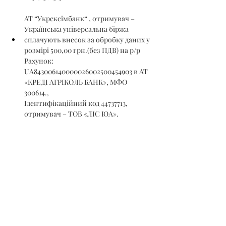
АТ “Укрексімбанк“ , отримувач – 
Українська універсальна біржа
сплачують внесок за обробку даних у 
розмірі 500,00 грн.(без ПДВ) на р/р 
Рахунок: 
UA843006140000026002500454903 в АТ 
«КРЕДІ АГРІКОЛЬ БАНК», МФО 
300614., 
Ідентифікаційний код 44737713, 
отримувач – ТОВ «ЛІС ЮА».
Гарантійний та реєстраційний внески 
на участь в аукціоні сплачуються 
учасниками аукціону ДО подання на 
реєстрацію заявки на участь в аукціоні, а 
саме – до 12 год. 00 хв. 08.03.2023 р.
Ознайомитись з номенклатурою 
товарної продукції можна на сайті ТОВ 
«УУБ» – 
https://www.uub.com.ua
 та в 