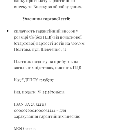
банку про сплату Гарантійного 
внеску та Внеску за обробку даних.
Учасники торгової сесії:
сплачують гарантійний внесок у 
розмірі 5% (без ПДВ) від початкової 
(стартової) вартості лотів на 36039 м. 
Полтава, вул. Шевченко, 52
Платник податку на прибуток на 
загальних підставах, платник ПДВ
Код ЄДРПОУ 25158707
Інд. податк. № 251587016013
IBAN UA 23 322313 
0000026004000052244 – для 
зарахування гарантійних внесків;
МФО 322313