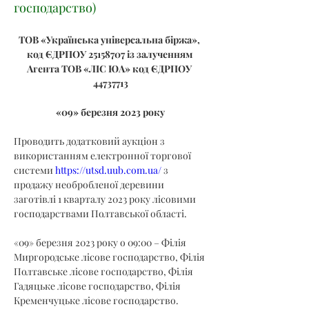
господарство)
ТОВ «Українська універсальна біржа», 
код ЄДРПОУ 25158707 із залученням 
Агента ТОВ «ЛІС ЮА» код ЄДРПОУ 
44737713
«09» березня 2023 року
Проводить додатковий аукціон з 
використанням електронної торгової 
системи 
https://utsd.uub.com.ua/
 з 
продажу необробленої деревини 
заготівлі 1 кварталу 2023 року лісовими 
господарствами Полтавської області.
«09» березня 2023 року о 09:00 – Філія 
Миргородське лісове господарство, Філія 
Полтавське лісове господарство, Філія 
Гадяцьке лісове господарство, Філія 
Кременчуцьке лісове господарство.