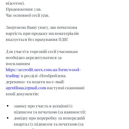
відсоток).
Продовження 3 хв.
Час основної сесії 15хв.
Звертаємо Вашу увагу, що початкова 
вартість при продажу пиломатеріалів 
вказується без врахування ПДВ!
Для участі в торговій сесії учасникам 
необхідно акредитуватися за 
посиланням 
https://accredit.ueex.com.ua/form/wood-
trading/
 в розділі «Необроблена 
деревина» та подати на e-mail: 
agentlisua@gmail.com
 наступні скановані 
копії документів:
заявку про участь в аукціоні (з 
підписом та печаткою (за наявності);
довідку про переробку за попередній 
квартал (з підписом та печаткою (за 