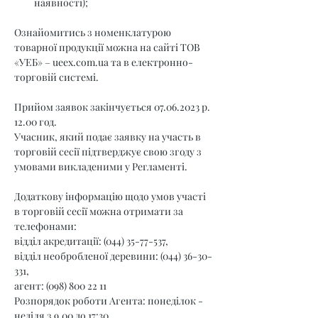
наявності);
Ознайомитись з номенклатурою 
товарної продукції можна на сайті ТОВ 
«УЕБ» – 
ueex.com.ua
 та в електронно-
торговій системі.
Прийом заявок закінчується 07.06.2023 р. 
12.00 год.
Учасник, який подає заявку на участь в 
торговій сесії підтверджує свою згоду з 
умовами викладеними у Регламенті.
Додаткову інформацію щодо умов участі 
в торговій сесії можна отримати за 
телефонами:
відділ акредитації: (044) 35-77-537,
відділ необробленої деревини: (044) 36-30-
331,
агент: (098) 800 22 11
Розпорядок роботи Агента: понеділок - 
неділя з 9.00 до 17:30.