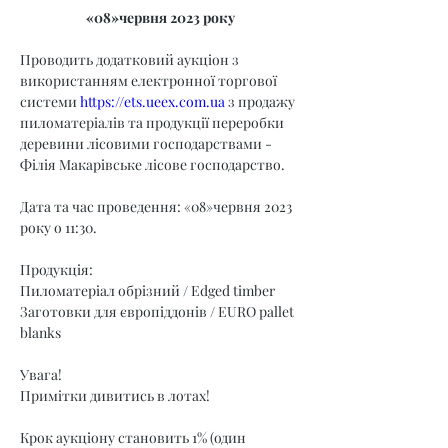
«08»червня 2023 року
Проводить додатковий аукціон з 
використанням електронної торгової 
системи 
https://ets.ueex.com.ua
 з продажу 
пиломатеріалів та продукції переробки 
деревини лісовими господарствами - 
Філія Макарівське лісове господарство.
Дата та час проведення: «08»червня 2023 
року о 11:30.
Продукція:
Пиломатеріал обрізний / Edged timber
Заготовки для європіддонів / EURO pallet 
blanks
Увага!
Примітки дивитись в лотах!
Крок аукціону становить 1% (один 