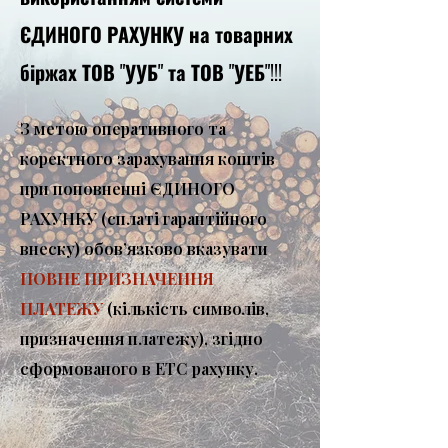
ЄДИНОГО РАХУНКУ на товарних
біржах ТОВ "УУБ" та ТОВ "УЕБ"!!!
З метою оперативного та
коректного зарахування коштів
при поповненні ЄДИНОГО
РАХУНКУ (сплаті гарантійного
внеску) обов’язково вказувати
ПОВНЕ ПРИЗНАЧЕННЯ
ПЛАТЕЖУ
(кількість символів,
призначення платежу), згідно
сформованого в ЕТС рахунку.