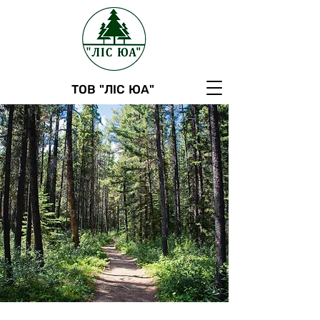
ТОВ "ЛІС ЮА"