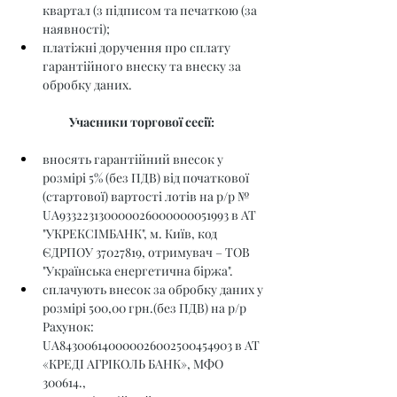
квартал (з підписом та печаткою (за 
наявності);
платіжні доручення про сплату 
гарантійного внеску та внеску за 
обробку даних.
Учасники торгової сесії:
вносять гарантійний внесок у 
розмірі 5% (без ПДВ) від початкової 
(стартової) вартості лотів на р/р № 
UA933223130000026000000051993 в АТ 
"УКРЕКСІМБАНК", м. Київ, код 
ЄДРПОУ 37027819, отримувач – ТОВ 
"Українська енергетична біржа".
сплачують внесок за обробку даних у 
розмірі 500,00 грн.(без ПДВ) на р/р 
Рахунок: 
UA843006140000026002500454903 в АТ 
«КРЕДІ АГРІКОЛЬ БАНК», МФО 
300614., 