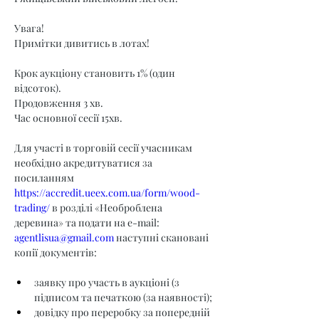
Увага!
Примітки дивитись в лотах!
Крок аукціону становить 1% (один 
відсоток).
Продовження 3 хв.
Час основної сесії 15хв.
Для участі в торговій сесії учасникам 
необхідно акредитуватися за 
посиланням 
https://accredit.ueex.com.ua/form/wood-
trading/
 в розділі «Необроблена 
деревина» та подати на e-mail: 
agentlisua@gmail.com
 наступні скановані 
копії документів:
заявку про участь в аукціоні (з 
підписом та печаткою (за наявності);
довідку про переробку за попередній 