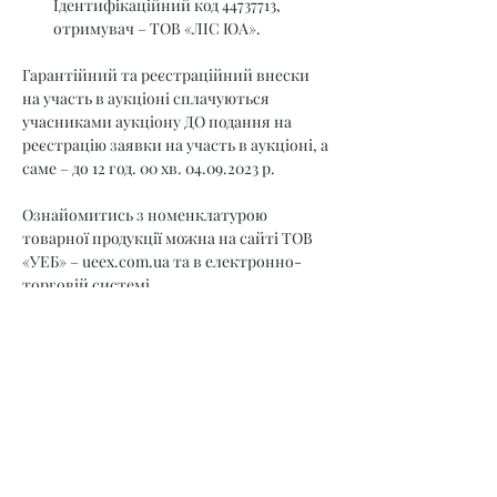
Ідентифікаційний код 44737713, 
отримувач – ТОВ «ЛІС ЮА».
Гарантійний та реєстраційний внески 
на участь в аукціоні сплачуються 
учасниками аукціону ДО подання на 
реєстрацію заявки на участь в аукціоні, а 
саме – до 12 год. 00 хв. 04.09.2023 р.
Ознайомитись з номенклатурою 
товарної продукції можна на сайті ТОВ 
«УЕБ» – 
ueex.com.ua
 та в електронно-
торговій системі.
Прийом заявок закінчується 04.09.2023 
р. 12.00 год.
Учасник, який подає заявку на участь в 
торговій сесії підтверджує свою згоду з 
умовами викладеними у Регламенті.
Додаткову інформацію щодо умов участі 
в торговій сесії можна отримати за 