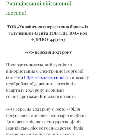
Ржищівський військовий
лісгосп)
ТОВ «Українська енергетична біржа» із 
залученням Агента ТОВ «ЛІС ЮА» код 
ЄДРПОУ 44737713
«05» вересня 2023 року
Проводить додатковий аукціон з 
використанням електронної торгової 
системи 
https://ets.ueex.com.ua
 з продажу 
необробленої деревини заготівлі 3 
кварталу 2023 року лісовими 
господарствами Київської області.
«05» вересня 2023 року о 09:30 - Філія 
Богуславське лісове господарство,Філія 
Димерське лісове господарство,Філія 
Іванківське лісове господарство,Філія 
Ржищівський військовий лісгосп.