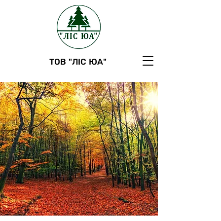
ТОВ "ЛІС ЮА"